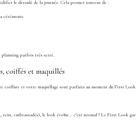
uidifier le déroulé de la journée. Cela permet souvent de :
 la cérémonie
 planning parfois très serré.
s, coiffés et maquillés
tre coiffure et votre maquillage sont parfaits au moment du First Look
s, vent, embrassades), le look évolue… c’est normal ! Le First Look ga