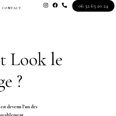
06 32 63 20 24
CONTACT
t Look le
ge ?
st devenu l’un des
croyablement