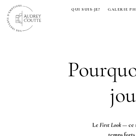
QUI SUIS-JE?
GALERIE P
Pourquoi
jou
Le
First Look
— ce m
temps forts