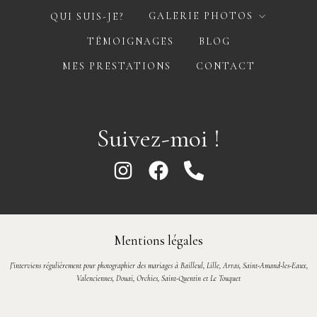
GALERIE PHOTOS
QUI SUIS-JE?
TÉMOIGNAGES
BLOG
MES PRESTATIONS
CONTACT
Suivez-moi !
Mentions légales
J’interviens régulièrement pour photographier des mariages à
Bailleul,
Lille
,
Arras,
Saint-Amand-les-Eaux,
Valenciennes,
Douai,
Orchies
,
Saint-Quentin
et
Le Touquet